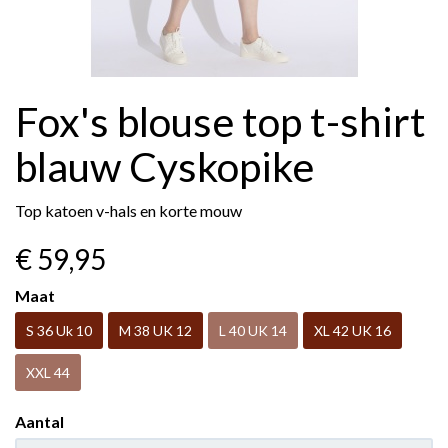
Fox's blouse top t-shirt
blauw Cyskopike
Top katoen v-hals en korte mouw
€ 59
,95
Maat
S 36 Uk 10
M 38 UK 12
L 40 UK 14
XL 42 UK 16
XXL 44
Aantal