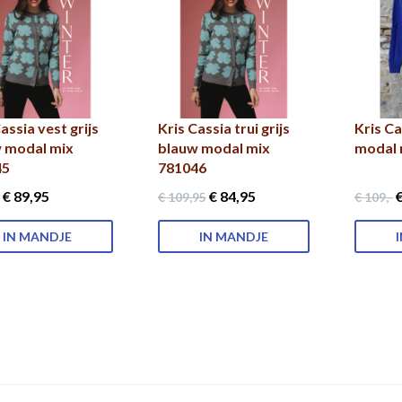
assia vest grijs
Kris Cassia trui grijs
Kris Ca
 modal mix
blauw modal mix
modal 
45
781046
€ 89
,95
€ 84
,95
€
€ 109
,95
€ 109
,-
IN MANDJE
IN MANDJE