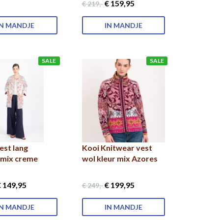
€ 159
,95
€ 219
,-
IN MANDJE
IN MANDJE
SALE
SALE
est lang
Kooi Knitwear vest
mix creme
wol kleur mix Azores
1
 149
,95
€ 199
,95
€ 249
,-
IN MANDJE
IN MANDJE