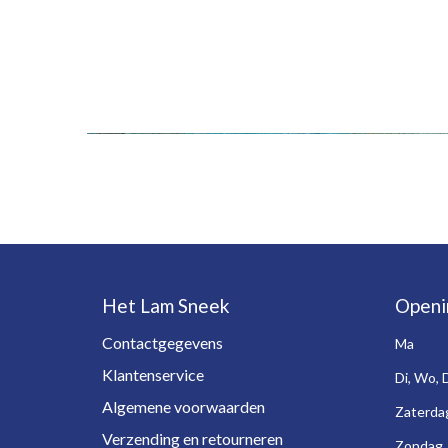
Het Lam Sneek
Openi
Contactgegevens
Ma
Klantenservice
Di, Wo, 
Algemene voorwaarden
Zaterda
Verzending en retourneren
Zondag