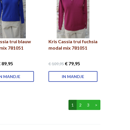
ssia trui blauw
Kris Cassia trui fuchsia
mix 781051
modal mix 781051
 89
,95
€ 79
,95
€ 109
,95
IN MANDJE
IN MANDJE
1
2
3
>