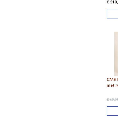
€ 310
,
CMS l
met r
€ 69
,9