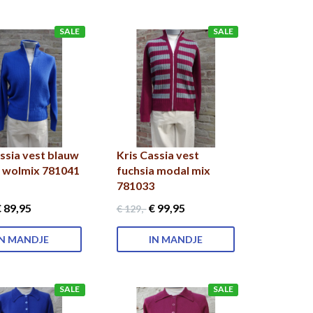
SALE
SALE
assia vest blauw
Kris Cassia vest
 wolmix 781041
fuchsia modal mix
781033
 89
,95
€ 99
,95
€ 129
,-
IN MANDJE
IN MANDJE
SALE
SALE