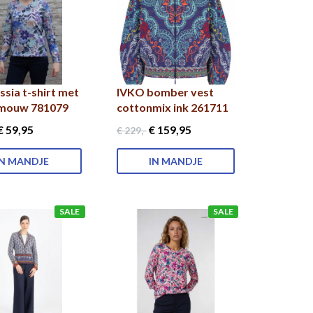
ssia t-shirt met
IVKO bomber vest
 mouw 781079
cottonmix ink 261711
€ 59
,95
€ 159
,95
€ 229
,-
IN MANDJE
IN MANDJE
SALE
SALE