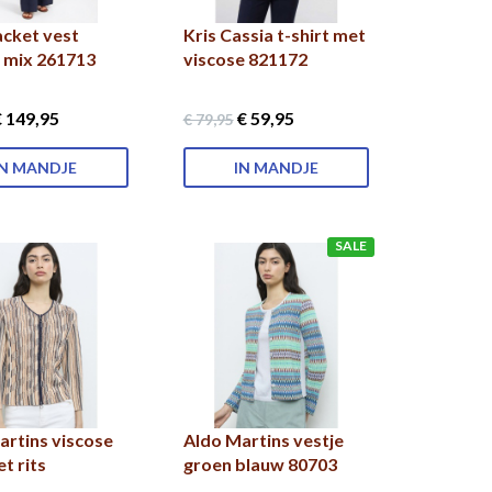
acket vest
Kris Cassia t-shirt met
 mix 261713
viscose 821172
 149
,95
€ 59
,95
€ 79
,95
IN MANDJE
IN MANDJE
SALE
artins viscose
Aldo Martins vestje
t rits
groen blauw 80703