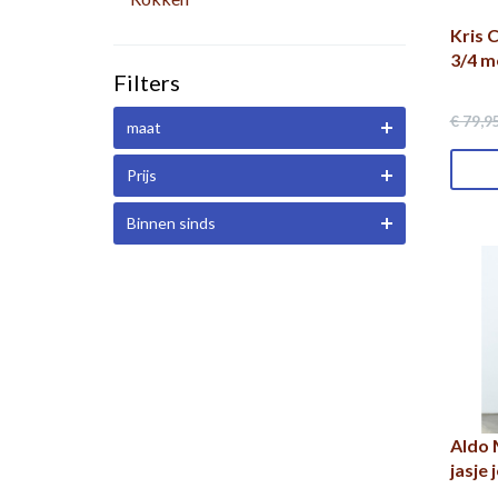
Kris C
3/4 
Filters
€ 79
,9
maat
Prijs
Binnen sinds
Aldo 
jasje