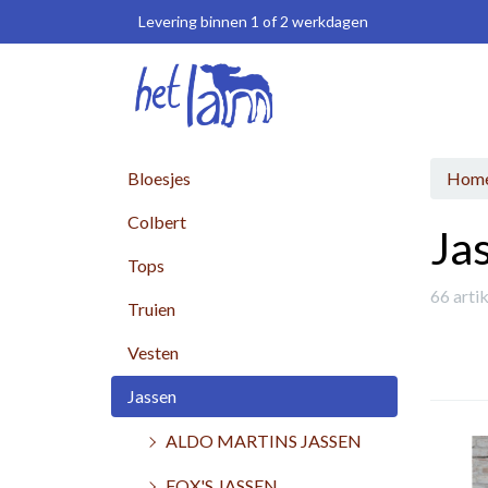
Levering binnen 1 of 2 werkdagen
Bloesjes
Hom
Colbert
Ja
Tops
66 arti
Truien
Vesten
Jassen
ALDO MARTINS JASSEN
FOX'S JASSEN