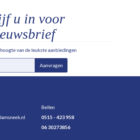
jf u in voor
ieuwsbrief
e hoogte van de leukste aanbiedingen
Aanvragen
Bellen
lamsneek.nl
0515 - 423 958
06 30273856