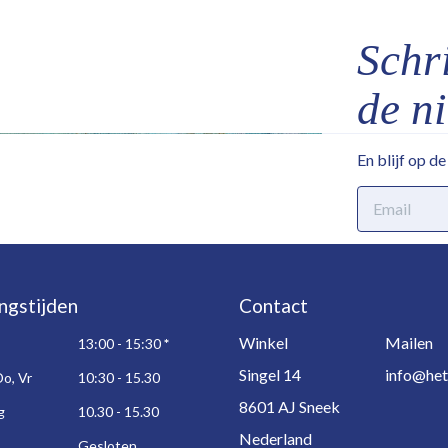
Schri
de n
En blijf op d
E-
mailadres
ngstijden
Contact
Winkel
Mailen
13:00 - 15:30
*
Singel 14
info@het
Do, Vr
10:30 - 15.30
8601 AJ Sneek
g
10.30 - 15.30
Nederland
Gesloten