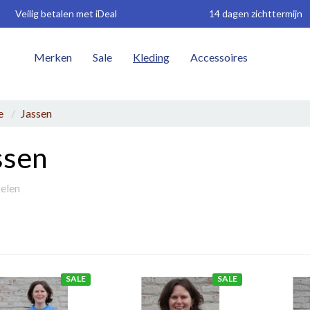
Veilig betalen met iDeal
14 dagen zichttermijn
Merken
Sale
Kleding
Accessoires
W
e
Jassen
ssen
kelen
SALE
SALE