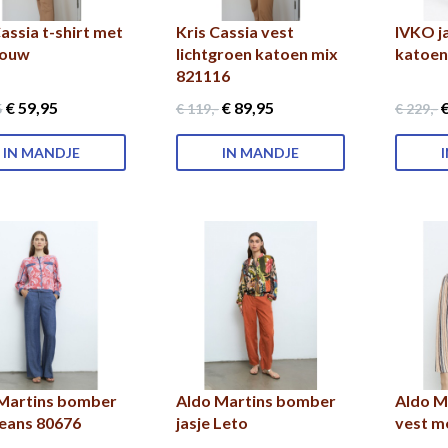
assia t-shirt met
Kris Cassia vest
IVKO j
mouw
lichtgroen katoen mix
katoen
821116
€ 59
,95
€ 89
,95
€
5
€ 119
,-
€ 229
,-
IN MANDJE
IN MANDJE
Martins bomber
Aldo Martins bomber
Aldo M
 jeans 80676
jasje Leto
vest me