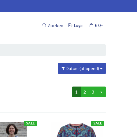
Zoeken
Login
€ 0
,-
inkelwagen
Datum (aflopend)
Uw winkelwagen is leeg.
Vul hem met producten.
1
2
3
>
SALE
SALE