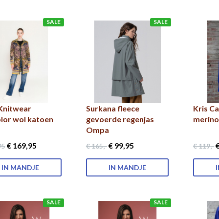
SALE
SALE
Knitwear
Surkana fleece
Kris C
lor wol katoen
gevoerde regenjas
merino
Ompa
€ 169
,95
€ 99
,95
€
95
€ 165
,-
€ 119
,-
IN MANDJE
IN MANDJE
SALE
SALE