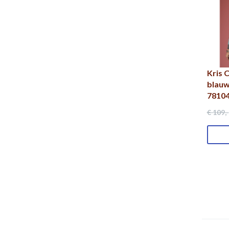
Kris C
blauw
7810
€ 109
,-