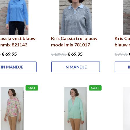
Cassia vest blauw
Kris Cassia trui blauw
Kris Ca
nmix 821143
modal mix 781017
blauw
€ 69
,95
€ 69
,95
5
€ 109
,95
€ 79
,95
IN MANDJE
IN MANDJE
SALE
SALE