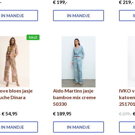
-
€ 199
,-
€ 219
,-
IN MANDJE
IN MANDJE
SALE
ove bloes jasje
Aldo Martins jasje
IVKO v
uche Dinara
bamboe mix creme
katoen
50330
25170
€ 54
,95
€ 189
,95
€
5
€ 279
,-
IN MANDJE
IN MANDJE