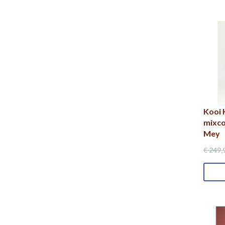
Kooi 
mixco
Mey
€ 249
,