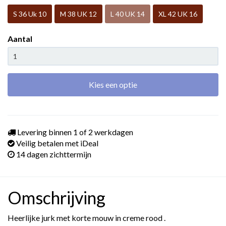
S 36 Uk 10
M 38 UK 12
L 40 UK 14
XL 42 UK 16
Aantal
Kies een optie
Levering binnen 1 of 2 werkdagen
Veilig betalen met iDeal
14 dagen zichttermijn
Omschrijving
Heerlijke jurk met korte mouw in creme rood .