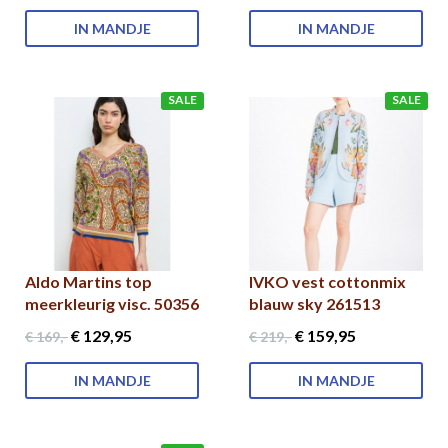
IN MANDJE
IN MANDJE
SALE
SALE
Aldo Martins top
IVKO vest cottonmix
meerkleurig visc. 50356
blauw sky 261513
€ 129
,95
€ 159
,95
€ 169
,-
€ 219
,-
IN MANDJE
IN MANDJE