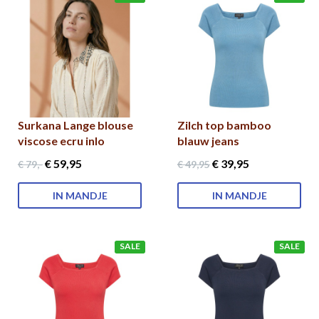
Surkana Lange blouse
Zilch top bamboo
viscose ecru inlo
blauw jeans
€ 59
,95
€ 39
,95
€ 79
,-
€ 49
,95
IN MANDJE
IN MANDJE
SALE
SALE