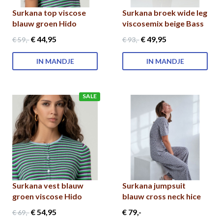
Surkana top viscose
Surkana broek wide leg
blauw groen Hido
viscosemix beige Bass
€ 44
,95
€ 49
,95
€ 59
,-
€ 93
,-
IN MANDJE
IN MANDJE
SALE
Surkana vest blauw
Surkana jumpsuit
groen viscose Hido
blauw cross neck hice
€ 54
,95
€ 79
,-
€ 69
,-