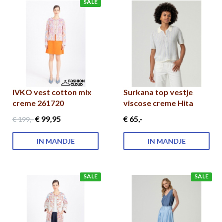
SALE
IVKO vest cotton mix
Surkana top vestje
creme 261720
viscose creme Hita
€ 99
,95
€ 65
,-
€ 199
,-
IN MANDJE
IN MANDJE
SALE
SALE