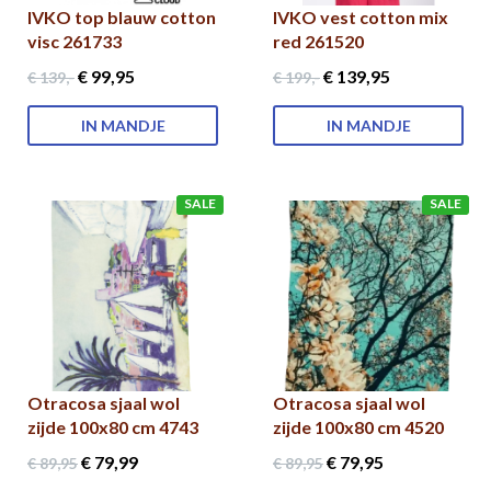
IVKO top blauw cotton
IVKO vest cotton mix
visc 261733
red 261520
€ 99
,95
€ 139
,95
€ 139
,-
€ 199
,-
IN MANDJE
IN MANDJE
SALE
SALE
Otracosa sjaal wol
Otracosa sjaal wol
zijde 100x80 cm 4743
zijde 100x80 cm 4520
€ 79
,99
€ 79
,95
€ 89
,95
€ 89
,95