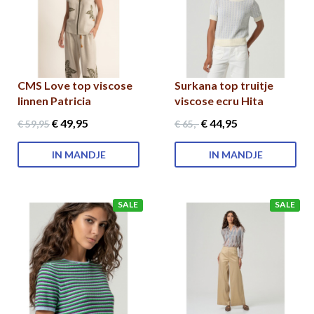
CMS Love top viscose
Surkana top truitje
linnen Patricia
viscose ecru Hita
€ 49
,95
€ 44
,95
€ 59
,95
€ 65
,-
IN MANDJE
IN MANDJE
SALE
SALE