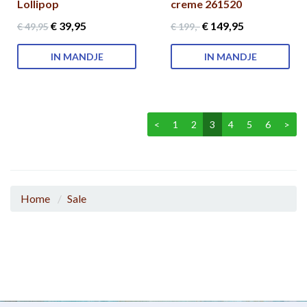
Lollipop
creme 261520
€ 39
,95
€ 149
,95
€ 49
,95
€ 199
,-
IN MANDJE
IN MANDJE
<
1
2
3
4
5
6
>
Home
Sale