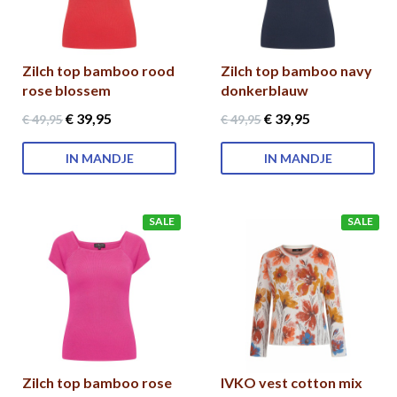
Zilch top bamboo rood
Zilch top bamboo navy
rose blossem
donkerblauw
€ 39
,95
€ 39
,95
€ 49
,95
€ 49
,95
IN MANDJE
IN MANDJE
SALE
SALE
Zilch top bamboo rose
IVKO vest cotton mix