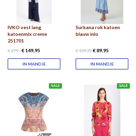
IVKO vest lang
Surkana rok katoen
katoenmix creme
blauw inlo
251701
€ 149
,95
€ 89
,95
€ 279
,-
€ 109
,95
IN MANDJE
IN MANDJE
SALE
SALE