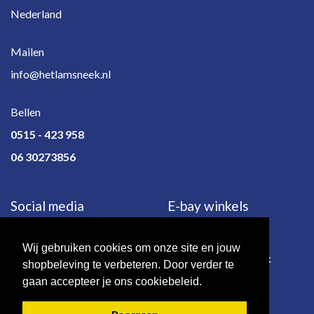
Nederland
Mailen
info@hetlamsneek.nl
Bellen
0515 - 423 958
06 30273856
Social media
E-bay winkels
Wij gebruiken cookies om onze site en jouw
e-bay.de
e-bay.co.uk
shopbeleving te verbeteren. Door verder te
gaan accepteer je ons cookiebeleid.