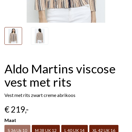
Aldo Martins viscose
vest met rits
Vest met rits zwart creme abrikoos
€ 219
,-
Maat
S 36 Uk 10
M 38 UK 12
L 40 UK 14
XL 42 UK 16