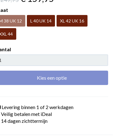
aat
M 38 UK 12
L 40 UK 14
XL 42 UK 16
XXL 44
antal
Kies een optie
Levering binnen 1 of 2 werkdagen
Veilig betalen met iDeal
14 dagen zichttermijn