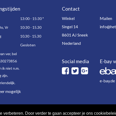
ngstijden
Contact
Winkel
Mailen
13:00 - 15:30
*
Singel 14
info@het
Do, Vr
10:30 - 15.30
8601 AJ Sneek
g
10.30 - 15.30
Nederland
Gesloten
an ver, bel
Social media
E-bay w
630273856
 ik niet n.m.
 zijn.
e-bay.de
iendelijk.
er mogelijk
e verbeteren. Door verder te gaan accepteer je ons cookiebelei