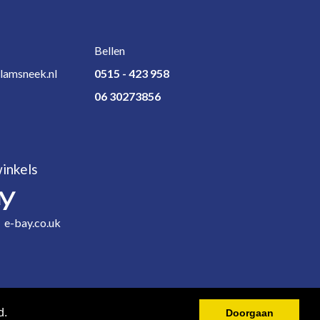
Bellen
lamsneek.nl
0515 - 423 958
06 30273856
inkels
e-bay.co.uk
d.
Doorgaan