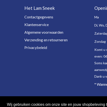
Het Lam Sneek
Openi
Contactgegevens
Ma
Klantenservice
Di, Wo, 
Algemene voorwaarden
Zaterda
Verzending en retourneren
Zondag
Privacybeleid
Komt u v
even: 0
Soms kan
aanwezig
Dank u vr
* Wanne
Wij gebruiken cookies om onze site en jouw shopbeleving t
© 2026 - Het Lam | Sneek.