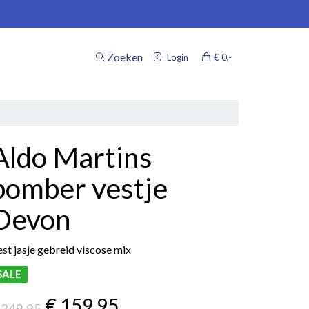
Zoeken
Login
€ 0
,-
inkelwagen
Aldo Martins
Uw winkelwagen is leeg.
bomber vestje
Vul hem met producten.
Devon
st jasje gebreid viscose mix
SALE
€ 159
,95
 249
,95