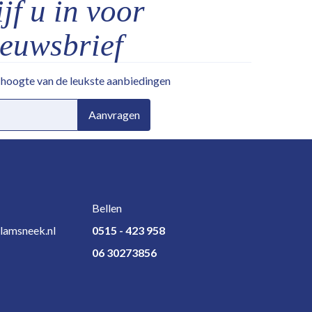
jf u in voor
ieuwsbrief
e hoogte van de leukste aanbiedingen
Aanvragen
Bellen
lamsneek.nl
0515 - 423 958
06 30273856