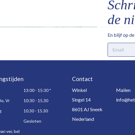
Schri
de n
En blijf op d
E-
mailadres
ngstijden
Contact
Winkel
Mailen
13:00 - 15:30
*
Singel 14
info@het
Do, Vr
10:30 - 15.30
8601 AJ Sneek
g
10.30 - 15.30
Nederland
Gesloten
an ver, bel