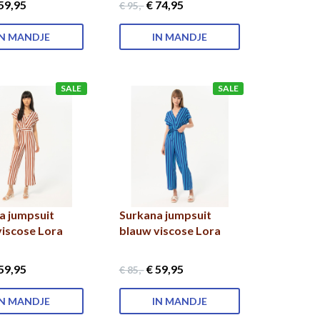
59
,95
€ 74
,95
€ 95
,-
IN MANDJE
IN MANDJE
SALE
SALE
a jumpsuit
Surkana jumpsuit
viscose Lora
blauw viscose Lora
59
,95
€ 59
,95
€ 85
,-
IN MANDJE
IN MANDJE