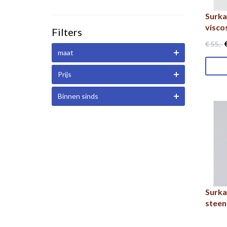
Surka
visco
Filters
€
€ 55
,-
maat
Prijs
Binnen sinds
Surka
steen