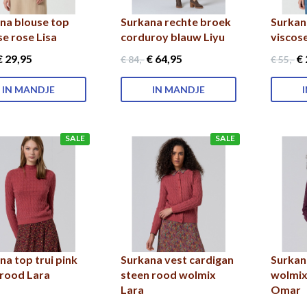
na blouse top
Surkana rechte broek
Surkan
se rose Lisa
corduroy blauw Liyu
viscos
 29
,95
€ 64
,95
€ 
€ 84
,-
€ 55
,-
IN MANDJE
IN MANDJE
SALE
SALE
na top trui pink
Surkana vest cardigan
Surkan
rood Lara
steen rood wolmix
wolmix
Lara
Omar