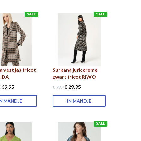
SALE
SALE
 vest jas tricot
Surkana jurk creme
RIDA
zwart tricot RIWO
 39
,95
€ 29
,95
€ 79
,-
IN MANDJE
IN MANDJE
SALE