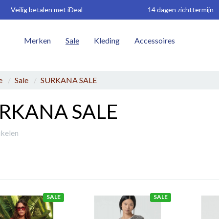
Veilig betalen met iDeal
14 dagen zichttermijn
Merken
Sale
Kleding
Accessoires
W
e
Sale
SURKANA SALE
RKANA SALE
ikelen
SALE
SALE