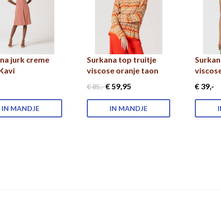
na jurk creme
Surkana top truitje
Surkan
Kavi
viscose oranje taon
viscos
€ 59
,95
€ 39
,-
€ 85
,-
IN MANDJE
IN MANDJE