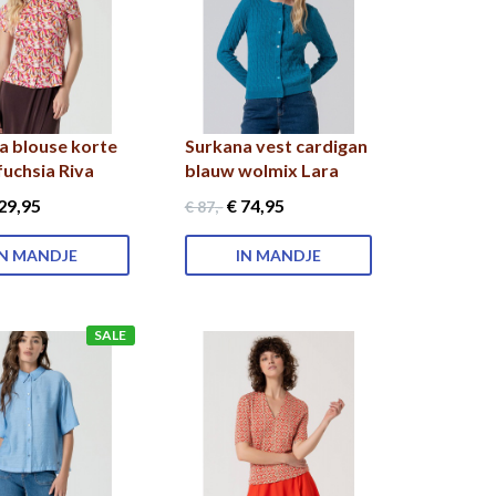
a blouse korte
Surkana vest cardigan
uchsia Riva
blauw wolmix Lara
29
,95
€ 74
,95
€ 87
,-
IN MANDJE
IN MANDJE
SALE