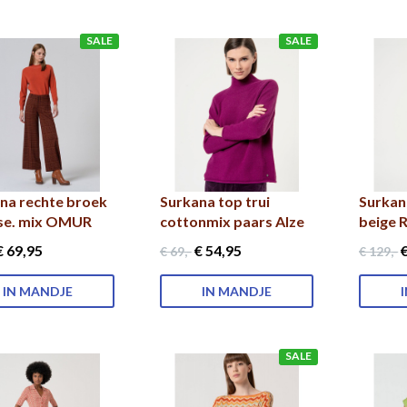
SALE
SALE
na rechte broek
Surkana top trui
Surkana
se. mix OMUR
cottonmix paars Alze
beige 
 69
,95
€ 54
,95
€
€ 69
,-
€ 129
,-
IN MANDJE
IN MANDJE
SALE