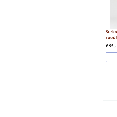
Surka
rood 
€ 95
,-