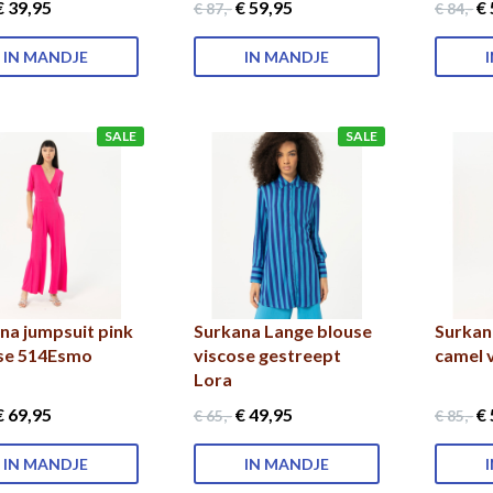
 39
,95
€ 59
,95
€ 
€ 87
,-
€ 84
,-
IN MANDJE
IN MANDJE
SALE
SALE
na jumpsuit pink
Surkana Lange blouse
Surkan
se 514Esmo
viscose gestreept
camel 
Lora
 69
,95
€ 49
,95
€ 
€ 65
,-
€ 85
,-
IN MANDJE
IN MANDJE