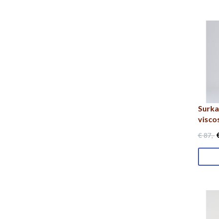
Surka
visco
€
€ 87
,-