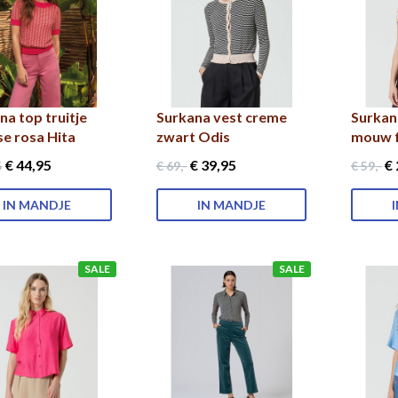
na top truitje
Surkana vest creme
Surkan
se rosa Hita
zwart Odis
mouw f
€ 44
,95
€ 39
,95
€ 
5
€ 69
,-
€ 59
,-
IN MANDJE
IN MANDJE
SALE
SALE