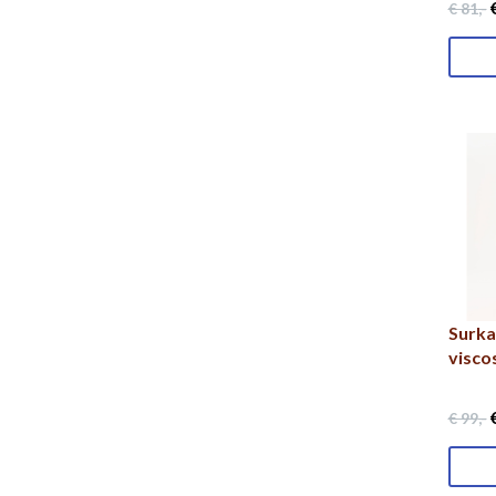
€
€ 81
,-
Surka
visco
€
€ 99
,-