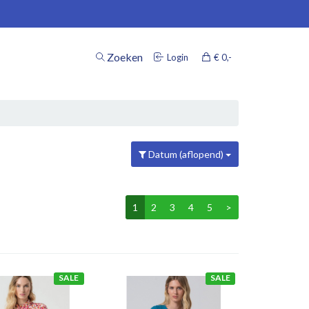
Zoeken
Login
€ 0
,-
inkelwagen
Datum (aflopend)
Uw winkelwagen is leeg.
Vul hem met producten.
1
2
3
4
5
>
SALE
SALE