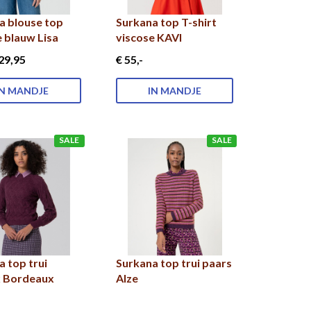
a blouse top
Surkana top T-shirt
e blauw Lisa
viscose KAVI
29
,95
€ 55
,-
IN MANDJE
IN MANDJE
SALE
SALE
a top trui
Surkana top trui paars
 Bordeaux
Alze