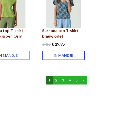
a top T-shirt
Surkana top T-shirt
e groen Orly
blauw odet
€ 29
,95
€ 45
,-
IN MANDJE
IN MANDJE
1
2
3
4
5
>