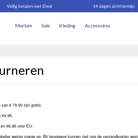
Veilig betalen met iDeal
14 dagen zichttermijn
Merken
Sale
Kleding
Accessoires
W
ourneren
van € 70,00 zijn gratis.
 €4,95.
 en €6,95 voor EU.
winkelier weinig marge op. Bij teruggave kunnen niet nog de verzendkosten wor