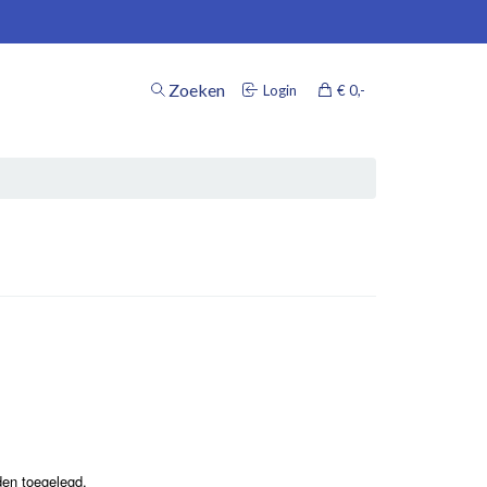
Zoeken
Login
€ 0
,-
inkelwagen
Uw winkelwagen is leeg.
Vul hem met producten.
den toegelegd.