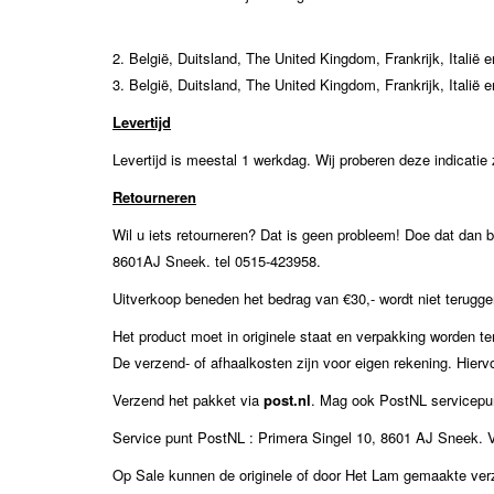
2. België, Duitsland, The United Kingdom, Frankrijk, Itali
3. België, Duitsland, The United Kingdom, Frankrijk, Itali
Levertijd
Levertijd is meestal 1 werkdag. Wij proberen deze indicatie z
Retourneren
Wil u iets retourneren? Dat is geen probleem! Doe dat dan b
8601AJ Sneek. tel 0515-423958.
Uitverkoop beneden het bedrag van €30,- wordt niet terugg
Het product moet in originele staat en verpakking worden ter
De verzend- of afhaalkosten zijn voor eigen rekening. Hierv
Verzend het pakket via
post.nl
. Mag ook PostNL servicepun
Service punt PostNL : Primera Singel 10, 8601 AJ Sneek.
Op Sale kunnen de originele of door Het Lam gemaakte verze