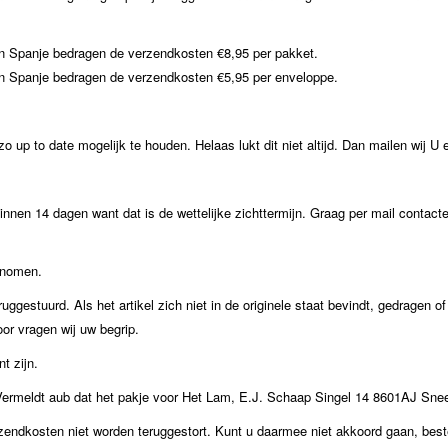
ë en Spanje bedragen de verzendkosten €8,95 per pakket.
ë en Spanje bedragen de verzendkosten €5,95 per enveloppe.
o up to date mogelijk te houden. Helaas lukt dit niet altijd. Dan mailen wij U 
innen 14 dagen want dat is de wettelijke zichttermijn. Graag per mail contact
enomen.
uggestuurd. Als het artikel zich niet in de originele staat bevindt, gedragen 
oor vragen wij uw begrip.
t zijn.
Vermeldt aub dat het pakje voor Het Lam, E.J. Schaap Singel 14 8601AJ Snee
ndkosten niet worden teruggestort. Kunt u daarmee niet akkoord gaan, bestel