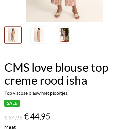
CMS love blouse top
creme rood isha
Top viscose blauw met plooitjes.
SALE
€ 44
,95
€ 54
,95
Maat