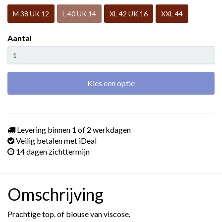
M 38 UK 12
L 40 UK 14
XL 42 UK 16
XXL 44
Aantal
Kies een optie
Levering binnen 1 of 2 werkdagen
Veilig betalen met iDeal
14 dagen zichttermijn
Omschrijving
Prachtige top. of blouse van viscose.