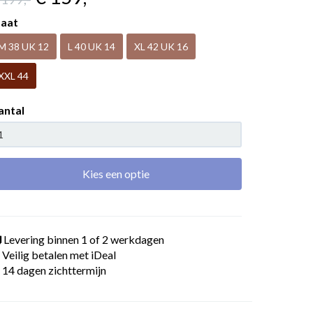
aat
M 38 UK 12
L 40 UK 14
XL 42 UK 16
XXL 44
antal
Kies een optie
Levering binnen 1 of 2 werkdagen
Veilig betalen met iDeal
14 dagen zichttermijn