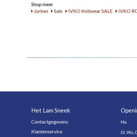
Shop meer
Jurken
Sale
IVKO Knitwear SALE
IVKO R
Het Lam Sneek
Openi
Contactgegevens
Ma
Klantenservice
Di, Wo, 