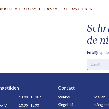
OKKEN SALE
FOX'S
FOX'S SALE
FOX'S JURKEN
Schri
de n
En blijf op d
E-
mailadres
ngstijden
Contact
Winkel
Mailen
13:00 - 15:30
*
Singel 14
info@het
Do, Vr
10:30 - 15.30