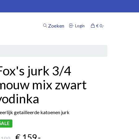
Zoeken
Login
€ 0
,-
inkelwagen
Fox's jurk 3/4
Uw winkelwagen is leeg.
mouw mix zwart
Vul hem met producten.
yodinka
erlijk getailleerde katoenen jurk
SALE
€ 159
,-
 199
,-