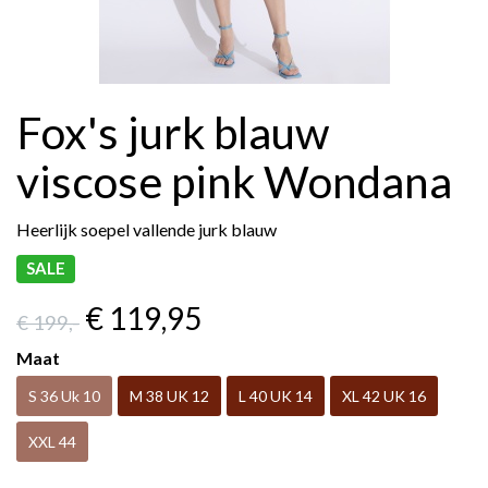
Fox's jurk blauw
viscose pink Wondana
Heerlijk soepel vallende jurk blauw
SALE
€ 119
,95
€ 199
,-
Maat
S 36 Uk 10
M 38 UK 12
L 40 UK 14
XL 42 UK 16
XXL 44