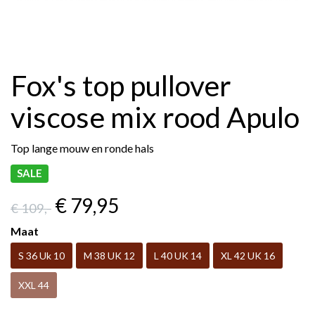
Fox's top pullover
viscose mix rood Apulo
Top lange mouw en ronde hals
SALE
€ 79
,95
€ 109
,-
Maat
S 36 Uk 10
M 38 UK 12
L 40 UK 14
XL 42 UK 16
XXL 44