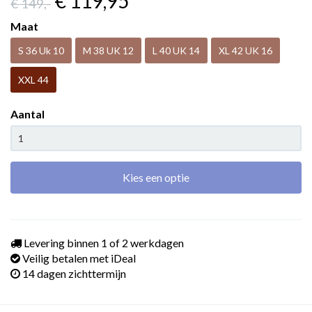
€ 119
,95
€ 149
,-
Maat
S 36 Uk 10
M 38 UK 12
L 40 UK 14
XL 42 UK 16
XXL 44
Aantal
Kies een optie
Levering binnen 1 of 2 werkdagen
Veilig betalen met iDeal
14 dagen zichttermijn