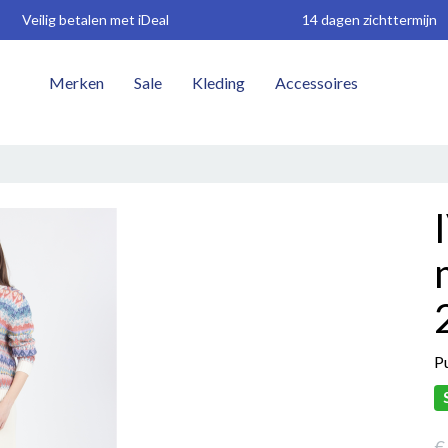
Veilig betalen met iDeal
14 dagen zichttermijn
Merken
Sale
Kleding
Accessoires
W
P
€