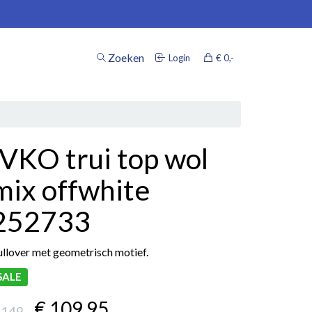
Zoeken
Login
€ 0
,-
inkelwagen
IVKO trui top wol
Uw winkelwagen is leeg.
mix offwhite
Vul hem met producten.
252733
ullover met geometrisch motief.
SALE
€ 109
,95
 149
,-