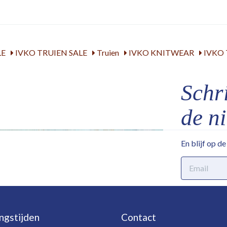
LE
IVKO TRUIEN SALE
Truien
IVKO KNITWEAR
IVKO 
Schri
de n
En blijf op d
E-
mailadres
ngstijden
Contact