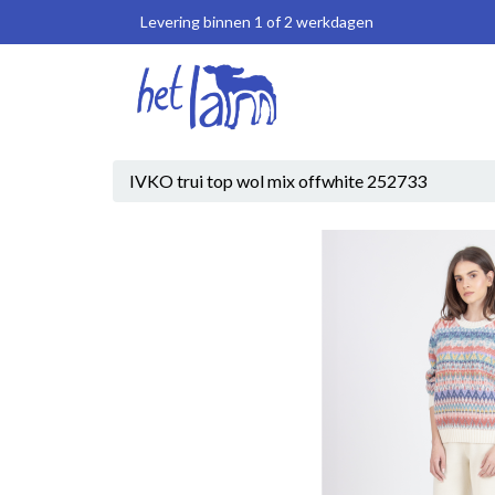
Levering binnen 1 of 2 werkdagen
IVKO trui top wol mix offwhite 252733