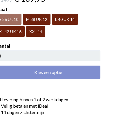
aat
S 36 Uk 10
M 38 UK 12
L 40 UK 14
XL 42 UK 16
XXL 44
antal
Kies een optie
Levering binnen 1 of 2 werkdagen
Veilig betalen met iDeal
14 dagen zichttermijn