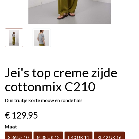
Jei's top creme zijde
cottonmix C210
Dun truitje korte mouw en ronde hals
€ 129
,95
Maat
S 36 Uk 10
M 38 UK 12
L 40 UK 14
XL 42 UK 16