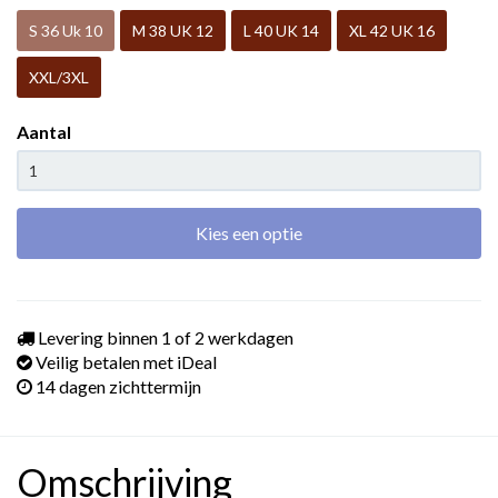
S 36 Uk 10
M 38 UK 12
L 40 UK 14
XL 42 UK 16
XXL/3XL
Aantal
Kies een optie
Levering binnen 1 of 2 werkdagen
Veilig betalen met iDeal
14 dagen zichttermijn
Omschrijving