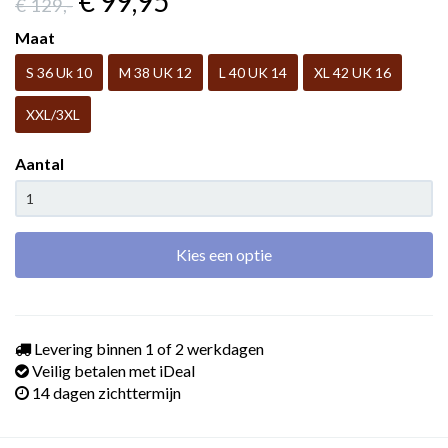
€ 99
,95
€ 129
,-
Maat
S 36 Uk 10
M 38 UK 12
L 40 UK 14
XL 42 UK 16
XXL/3XL
Aantal
Kies een optie
Levering binnen 1 of 2 werkdagen
Veilig betalen met iDeal
14 dagen zichttermijn