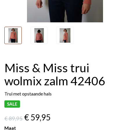
Miss & Miss trui
wolmix zalm 42406
Trui met opstaande hals
SALE
€ 59
,95
€ 89
,95
Maat