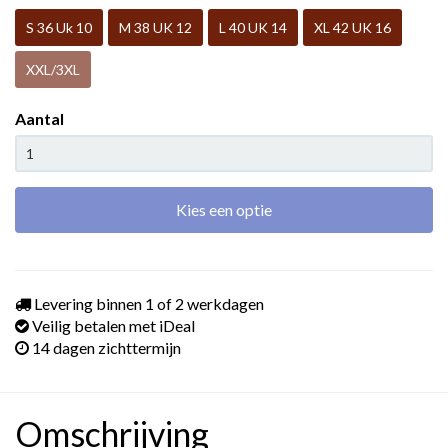
S 36 Uk 10
M 38 UK 12
L 40 UK 14
XL 42 UK 16
XXL/3XL
Aantal
Kies een optie
Levering binnen 1 of 2 werkdagen
Veilig betalen met iDeal
14 dagen zichttermijn
Omschrijving