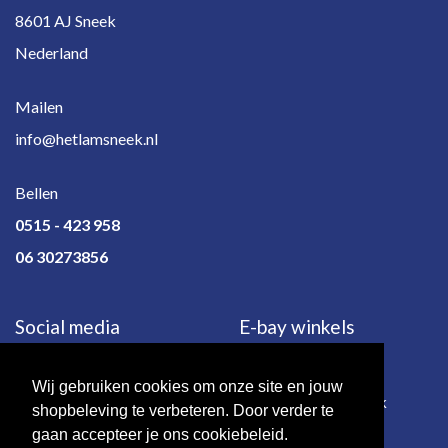
8601 AJ Sneek
Nederland
Mailen
info@hetlamsneek.nl
Bellen
0515 - 423 958
06 30273856
Social media
E-bay winkels
Wij gebruiken cookies om onze site en jouw
e-bay.de
e-bay.co.uk
shopbeleving te verbeteren. Door verder te
gaan accepteer je ons cookiebeleid.