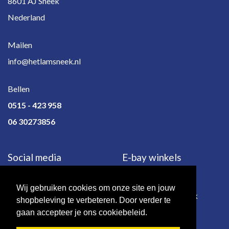
8601 AJ Sneek
Nederland
Mailen
info@hetlamsneek.nl
Bellen
0515 - 423 958
06 30273856
Social media
E-bay winkels
Wij gebruiken cookies om onze site en jouw
e-bay.de
e-bay.co.uk
shopbeleving te verbeteren. Door verder te
gaan accepteer je ons cookiebeleid.