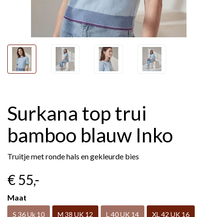
Surkana top trui
bamboo blauw Inko
Truitje met ronde hals en gekleurde bies
€ 55
,-
Maat
S 36 Uk 10
M 38 UK 12
L 40 UK 14
XL 42 UK 16