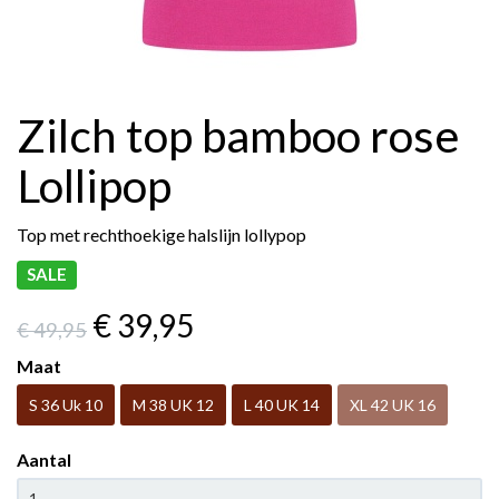
Zilch top bamboo rose
Lollipop
Top met rechthoekige halslijn lollypop
SALE
€ 39
,95
€ 49
,95
Maat
S 36 Uk 10
M 38 UK 12
L 40 UK 14
XL 42 UK 16
Aantal