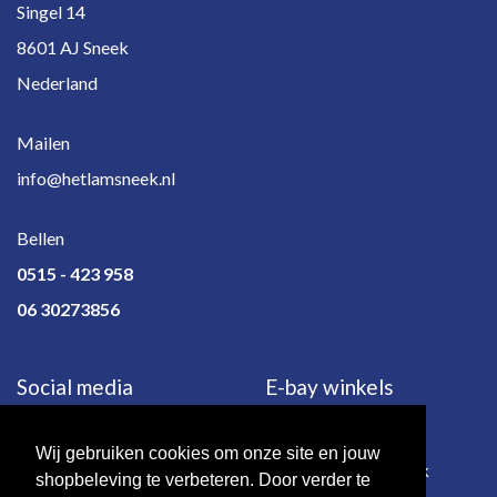
Singel 14
8601 AJ Sneek
Nederland
Mailen
info@hetlamsneek.nl
Bellen
0515 - 423 958
06 30273856
Social media
E-bay winkels
Wij gebruiken cookies om onze site en jouw
e-bay.de
e-bay.co.uk
shopbeleving te verbeteren. Door verder te