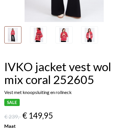
IVKO jacket vest wol
mix coral 252605
Vest met knoopsluiting en rollneck
SALE
€ 149
,95
€ 239
,-
Maat