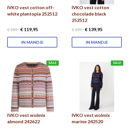
IVKO vest cotton off-
IVKO vest cotton
white plantopia 252512
chocolade black
252512
€ 119
,95
€ 139
,95
€ 189
,-
€ 189
,-
IN MANDJE
IN MANDJE
SALE
SALE
IVKO vest wolmix
IVKO vest wolmix
almond 242622
marine 242520