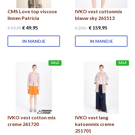
CMS Love top viscose
IVKO vest cottonmix
linnen Patricia
blauw sky 261513
€ 49
,95
€ 159
,95
€ 59
,95
€ 219
,-
IN MANDJE
IN MANDJE
SALE
SALE
IVKO vest cotton mix
IVKO vest lang
creme 261720
katoenmix creme
251701