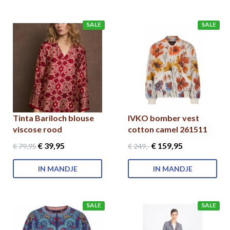
SALE
SALE
Tinta Bariloch blouse
IVKO bomber vest
viscose rood
cotton camel 261511
€ 39
,95
€ 159
,95
€ 79
,95
€ 249
,-
IN MANDJE
IN MANDJE
SALE
SALE