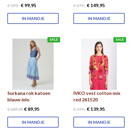
€ 99
,95
€ 149
,95
€ 199
,-
€ 279
,-
IN MANDJE
IN MANDJE
SALE
SALE
Surkana rok katoen
IVKO vest cotton mix
blauw inlo
red 261520
€ 89
,95
€ 139
,95
€ 109
,95
€ 199
,-
IN MANDJE
IN MANDJE