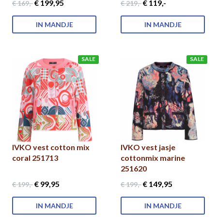
€ 199
,95
€ 119
,-
€ 169
,-
€ 219
,-
IN MANDJE
IN MANDJE
SALE
SALE
IVKO vest cotton mix
IVKO vest jasje
coral 251713
cottonmix marine
251620
€ 99
,95
€ 149
,95
€ 199
,-
€ 199
,-
IN MANDJE
IN MANDJE