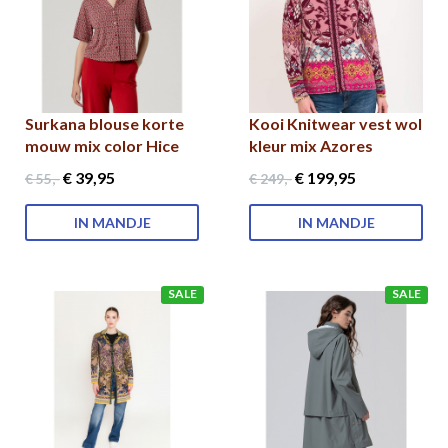
Surkana blouse korte
Kooi Knitwear vest wol
mouw mix color Hice
kleur mix Azores
€ 39
,95
€ 199
,95
€ 55
,-
€ 249
,-
IN MANDJE
IN MANDJE
SALE
SALE