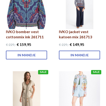
IVKO bomber vest
IVKO jacket vest
cottonmix ink 261711
katoen mix 261713
€ 159
,95
€ 149
,95
€ 229
,-
€ 229
,-
IN MANDJE
IN MANDJE
SALE
SALE