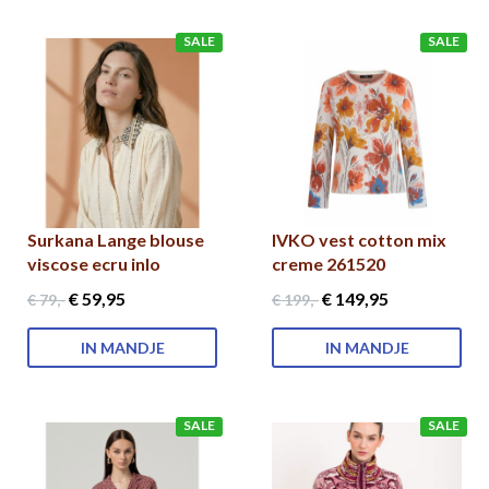
SALE
SALE
Surkana Lange blouse
IVKO vest cotton mix
viscose ecru inlo
creme 261520
€ 59
,95
€ 149
,95
€ 79
,-
€ 199
,-
IN MANDJE
IN MANDJE
SALE
SALE