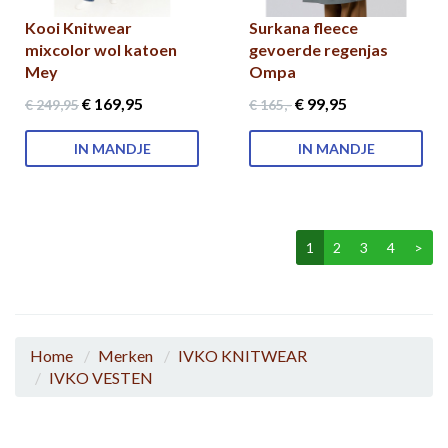
Kooi Knitwear
Surkana fleece
mixcolor wol katoen
gevoerde regenjas
Mey
Ompa
€ 169
,95
€ 99
,95
€ 249
,95
€ 165
,-
IN MANDJE
IN MANDJE
1
2
3
4
>
Home
Merken
IVKO KNITWEAR
IVKO VESTEN