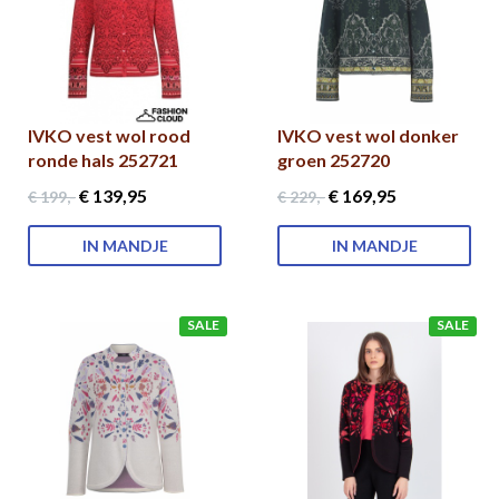
IVKO vest wol rood
IVKO vest wol donker
ronde hals 252721
groen 252720
€ 139
,95
€ 169
,95
€ 199
,-
€ 229
,-
IN MANDJE
IN MANDJE
SALE
SALE