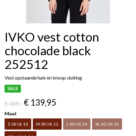
IVKO vest cotton
chocolade black
252512
Vest opstaande hals en knoop sluiting
SALE
€ 139
,95
€ 189
,-
Maat
S 36 Uk 10
M 38 UK 12
L 40 UK 14
XL 42 UK 16