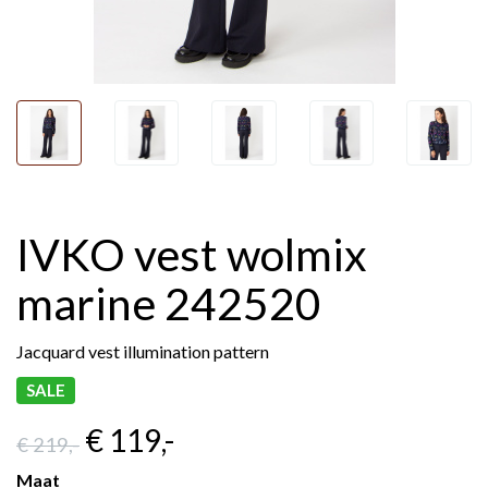
IVKO vest wolmix
marine 242520
Jacquard vest illumination pattern
SALE
€ 119
,-
€ 219
,-
Maat