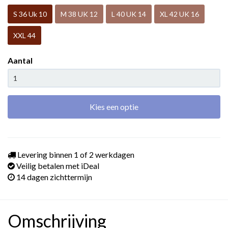
S 36 Uk 10
M 38 UK 12
L 40 UK 14
XL 42 UK 16
XXL 44
Aantal
Kies een optie
Levering binnen 1 of 2 werkdagen
Veilig betalen met iDeal
14 dagen zichttermijn
Omschrijving