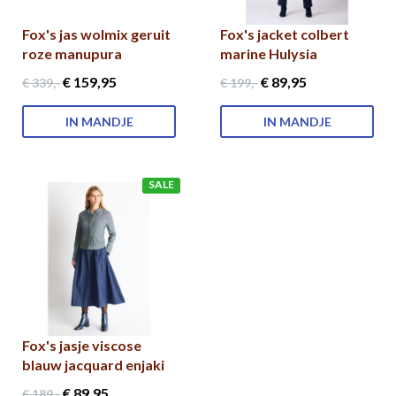
Fox's jas wolmix geruit
Fox's jacket colbert
roze manupura
marine Hulysia
€ 159
,95
€ 89
,95
€ 339
,-
€ 199
,-
IN MANDJE
IN MANDJE
SALE
Fox's jasje viscose
blauw jacquard enjaki
€ 89
,95
€ 189
,-