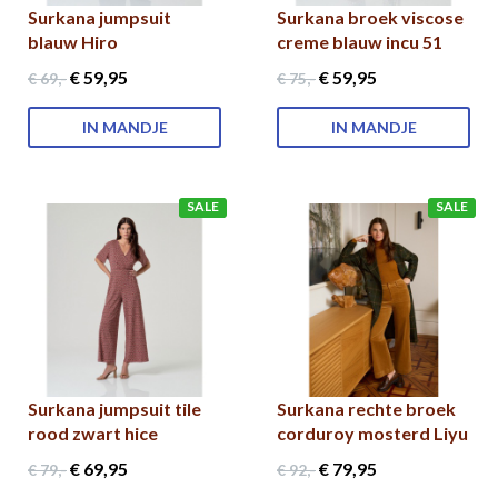
Surkana jumpsuit
Surkana broek viscose
blauw Hiro
creme blauw incu 51
€ 59
,95
€ 59
,95
€ 69
,-
€ 75
,-
IN MANDJE
IN MANDJE
SALE
SALE
Surkana jumpsuit tile
Surkana rechte broek
rood zwart hice
corduroy mosterd Liyu
€ 69
,95
€ 79
,95
€ 79
,-
€ 92
,-