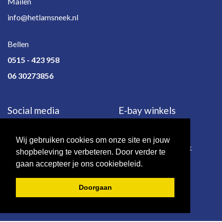
Mailen
info@hetlamsneek.nl
Bellen
0515 - 423 958
06 30273856
Social media
E-bay winkels
Wij gebruiken cookies om onze site en jouw
e-bay.de
e-bay.co.uk
shopbeleving te verbeteren. Door verder te
gaan accepteer je ons cookiebeleid.
Doorgaan
© 2026 - Het Lam | Sneek.