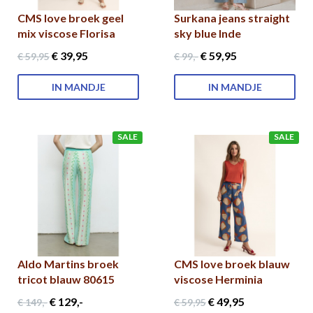
CMS love broek geel
Surkana jeans straight
mix viscose Florisa
sky blue Inde
€ 39
,95
€ 59
,95
€ 59
,95
€ 99
,-
IN MANDJE
IN MANDJE
SALE
SALE
Aldo Martins broek
CMS love broek blauw
tricot blauw 80615
viscose Herminia
€ 129
,-
€ 49
,95
€ 149
,-
€ 59
,95