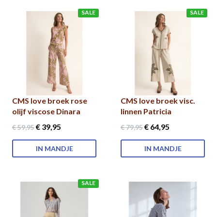
SALE
SALE
CMS love broek rose
CMS love broek visc.
olijf viscose Dinara
linnen Patricia
€ 39
,95
€ 64
,95
€ 59
,95
€ 79
,95
IN MANDJE
IN MANDJE
SALE