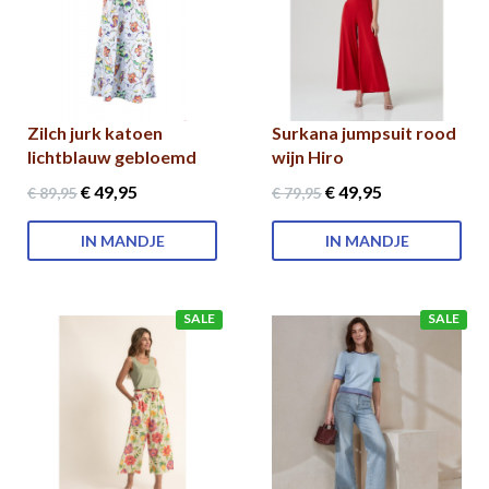
Zilch jurk katoen
Surkana jumpsuit rood
lichtblauw gebloemd
wijn Hiro
€ 49
,95
€ 49
,95
€ 89
,95
€ 79
,95
IN MANDJE
IN MANDJE
SALE
SALE