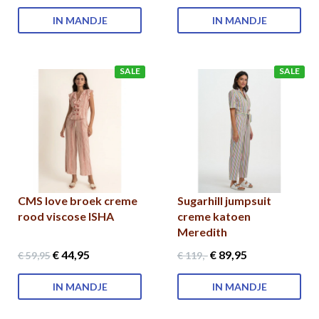
IN MANDJE
IN MANDJE
SALE
SALE
CMS love broek creme
Sugarhill jumpsuit
rood viscose ISHA
creme katoen
Meredith
€ 44
,95
€ 89
,95
€ 59
,95
€ 119
,-
IN MANDJE
IN MANDJE