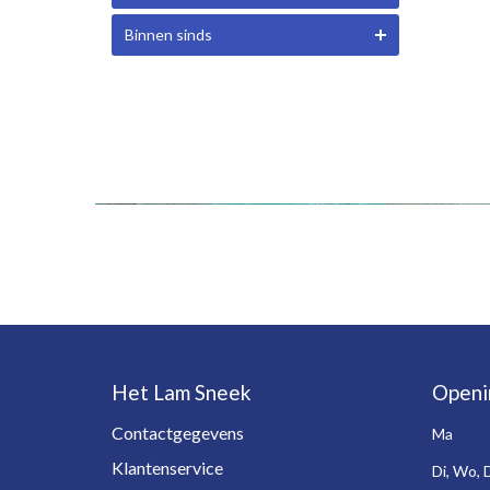
Binnen sinds
Het Lam Sneek
Openi
Contactgegevens
Ma
Klantenservice
Di, Wo, 