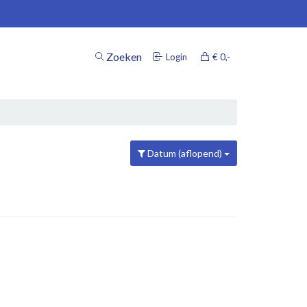
Zoeken
Login
€ 0
,-
inkelwagen
Datum (aflopend)
Uw winkelwagen is leeg.
Vul hem met producten.