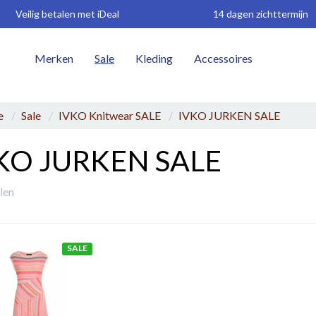
Veilig betalen met iDeal
14 dagen zichttermijn
Merken
Sale
Kleding
Accessoires
W
e
Sale
IVKO Knitwear SALE
IVKO JURKEN SALE
KO JURKEN SALE
elen
SALE