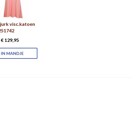
jurk visc.katoen
251742
€ 129
,95
IN MANDJE