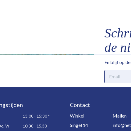
Schri
de n
En blijf op d
E-
mailadres
ngstijden
Contact
Winkel
Mailen
13:00 - 15:30
*
Singel 14
info@het
Do, Vr
10:30 - 15.30