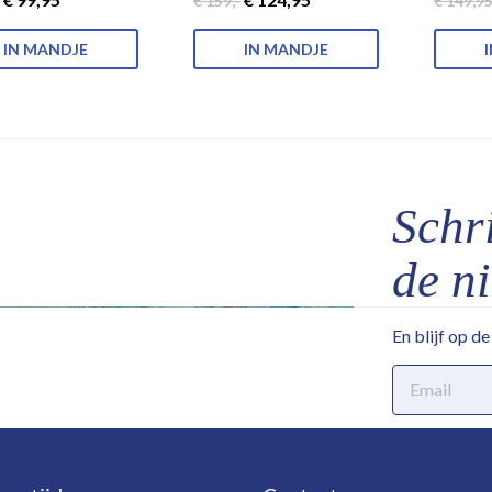
€ 159
,-
€ 149
,9
IN MANDJE
IN MANDJE
Schri
de n
En blijf op d
E-
mailadres