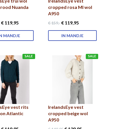
sEye trui wol
IrelandsEye vest
rrood Nuanda
cropped rosa MI wol
A950
€ 119
,95
€ 119
,95
5
€ 159
,-
IN MANDJE
IN MANDJE
SALE
SALE
sEye vest rits
IrelandsEye vest
on Atlantic
cropped beige wol
A950
€ 119
,95
€ 129
,95