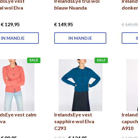
ndsEye vest
IrelandsEye trui wol
Ireland
al wol Elva
blauw Nuanda
donke
€ 129
,95
€ 149
,95
€ 149
,9
IN MANDJE
IN MANDJE
SALE
SALE
ndsEye vest zalm
IrelandsEye vest
Ireland
lva
sapphire wol Elva
capuch
C293
A910
€ 99
,95
€ 124
,95