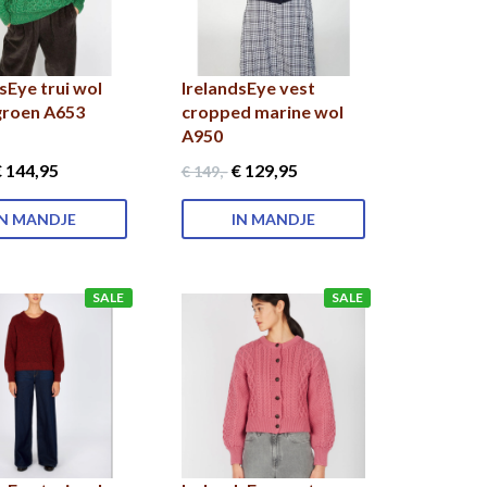
sEye trui wol
IrelandsEye vest
 groen A653
cropped marine wol
A950
 144
,95
€ 129
,95
€ 149
,-
IN MANDJE
IN MANDJE
SALE
SALE