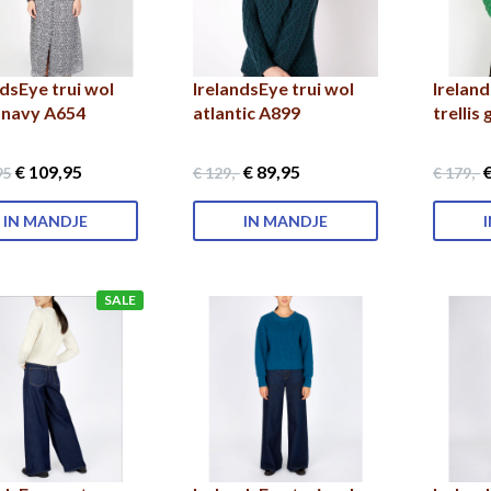
ndsEye trui wol
IrelandsEye trui wol
Ireland
 navy A654
atlantic A899
trellis
€ 109
,95
€ 89
,95
€
95
€ 129
,-
€ 179
,-
IN MANDJE
IN MANDJE
SALE