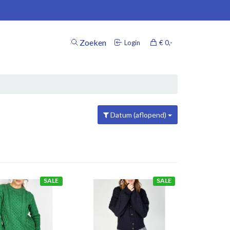
Zoeken
Login
€ 0
,-
inkelwagen
Datum (aflopend)
Uw winkelwagen is leeg.
Vul hem met producten.
SALE
SALE