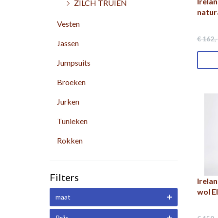
Irela
ZILCH TRUIEN
natur
Vesten
€ 162
,-
Jassen
Jumpsuits
Broeken
Jurken
Tunieken
Rokken
Filters
Irela
wol E
maat
Prijs