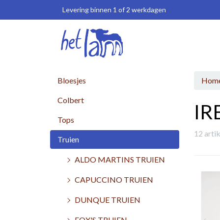
Levering binnen 1 of 2 werkdagen
Bloesjes
Hom
Colbert
IR
Tops
12 arti
Truien
ALDO MARTINS TRUIEN
CAPUCCINO TRUIEN
DUNQUE TRUIEN
FOX'S TRUIEN